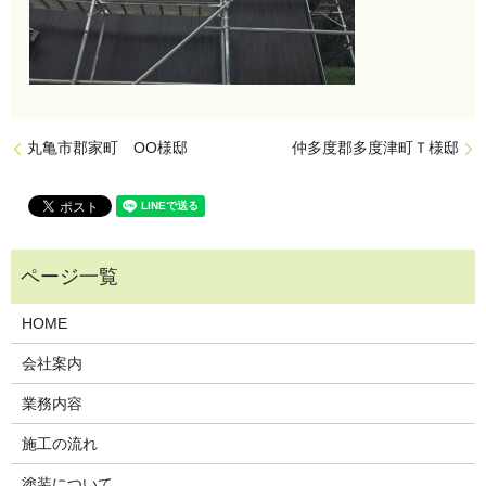
丸亀市郡家町 OO様邸
仲多度郡多度津町Ｔ様邸
HOME
会社案内
業務内容
施工の流れ
塗装について